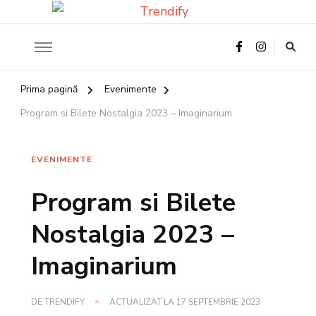
Ghidul tau online despre Romania
Trendify
Prima pagină
Evenimente
Program si Bilete Nostalgia 2023 – Imaginarium
EVENIMENTE
Program si Bilete
Nostalgia 2023 –
Imaginarium
DE
TRENDIFY
ACTUALIZAT LA
17 SEPTEMBRIE 2023