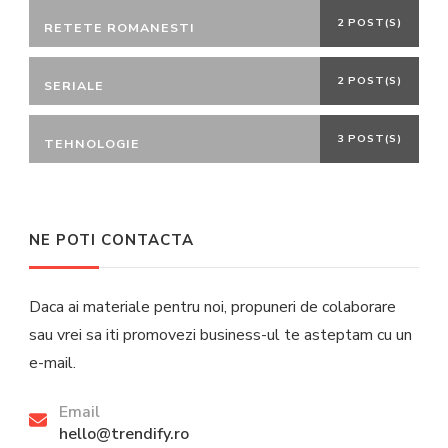
2 POST(S)
RETETE ROMANESTI
2 POST(S)
SERIALE
3 POST(S)
TEHNOLOGIE
NE POTI CONTACTA
Daca ai materiale pentru noi, propuneri de colaborare
sau vrei sa iti promovezi business-ul te asteptam cu un
e-mail.
Email
hello@trendify.ro