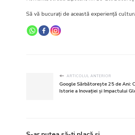
Să vă bucurați de această experiență cultur
ARTICOLUL ANTERIOR
Google Sărbătorește 25 de Ani: 
Istorie a Inovației și Impactului G
S-ar putea să-ți placă și...