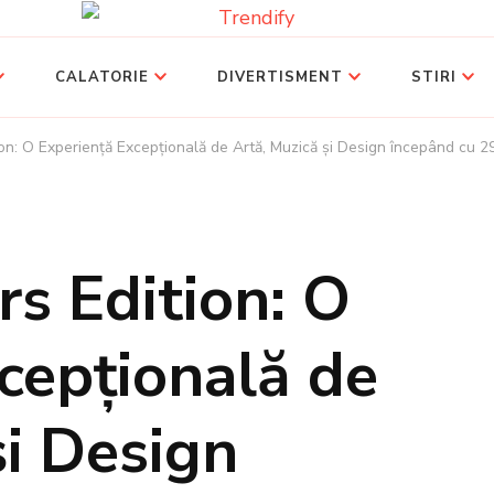
CALATORIE
DIVERTISMENT
STIRI
tion: O Experiență Excepțională de Artă, Muzică și Design începând cu 
rs Edition: O
cepțională de
și Design