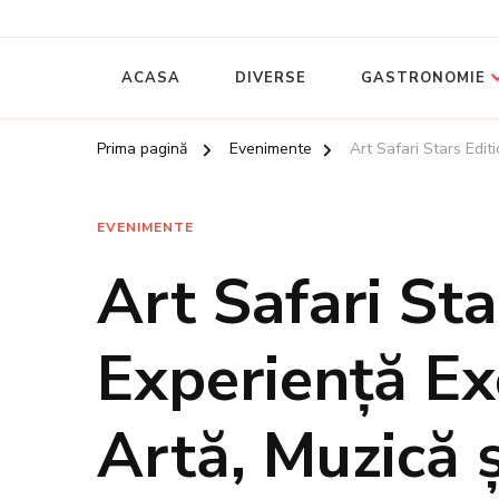
Ghidul tau online despre Romania
Trendify
ACASA
DIVERSE
GASTRONOMIE
Prima pagină
Evenimente
Art Safari Stars Edi
EVENIMENTE
Art Safari Sta
Experiență Ex
Artă, Muzică 