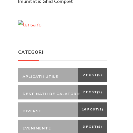
Imunitate: Ghid Complet
CATEGORII
2 POST(S)
APLICATII UTILE
7 POST(S)
DESTINATII DE CALATORIE
16 POST(S)
DIVERSE
3 POST(S)
EVENIMENTE