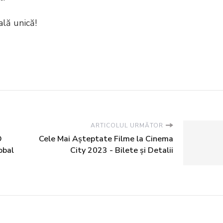
ală unică!
ARTICOLUL URMĂTOR
O
Cele Mai Așteptate Filme la Cinema
lobal
City 2023 - Bilete și Detalii