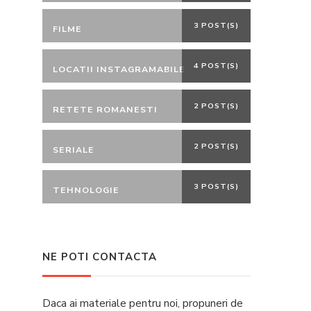
3 POST(S)
FILME
4 POST(S)
LOCATII INSTAGRAMABILE
2 POST(S)
RETETE ROMANESTI
2 POST(S)
SERIALE
3 POST(S)
TEHNOLOGIE
NE POTI CONTACTA
Daca ai materiale pentru noi, propuneri de