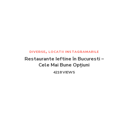
DIVERSE
LOCATII INSTAGRAMABILE
Restaurante Ieftine în Bucuresti –
Cele Mai Bune Opțiuni
4218 VIEWS