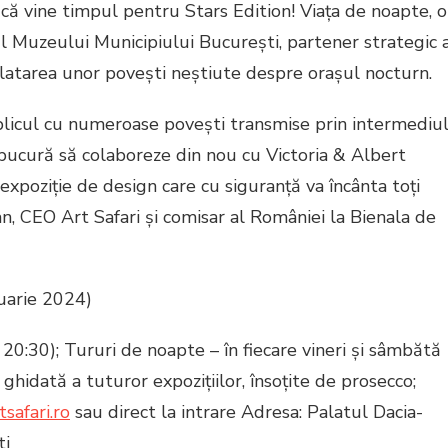
, că vine timpul pentru Stars Edition! Viața de noapte, o
l Muzeului Municipiului București, partener strategic 
 relatarea unor povești neștiute despre orașul nocturn.
licul cu numeroase povești transmise prin intermediu
 bucură să colaboreze din nou cu Victoria & Albert
xpoziție de design care cu siguranță va încânta toți
can, CEO Art Safari și comisar al României la Bienala de
uarie 2024)
20:30); Tururi de noapte – în fiecare vineri și sâmbătă
 ghidată a tuturor expozițiilor, însoțite de prosecco;
tsafari.ro
sau direct la intrare Adresa: Palatul Dacia-
ti