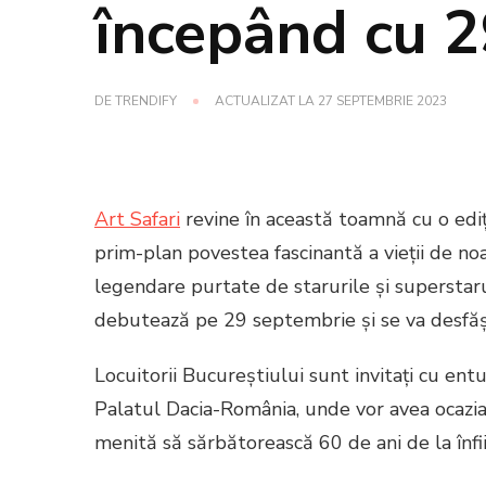
începând cu 
DE
TRENDIFY
ACTUALIZAT LA
27 SEPTEMBRIE 2023
Art Safari
revine în această toamnă cu o ediți
prim-plan povestea fascinantă a vieții de noa
legendare purtate de starurile și superstar
debutează pe 29 septembrie și se va desfăș
Locuitorii Bucureștiului sunt invitați cu en
Palatul Dacia-România, unde vor avea ocazia
menită să sărbătorească 60 de ani de la înfi