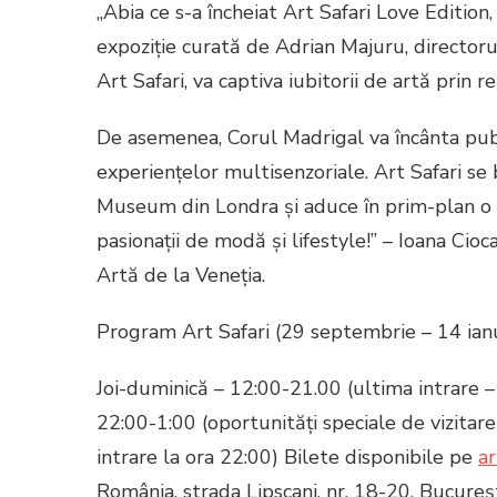
„Abia ce s-a încheiat Art Safari Love Edition
expoziție curată de Adrian Majuru, directoru
Art Safari, va captiva iubitorii de artă prin
De asemenea, Corul Madrigal va încânta pub
experiențelor multisenzoriale. Art Safari se
Museum din Londra și aduce în prim-plan o e
pasionații de modă și lifestyle!” – Ioana Cio
Artă de la Veneția.
Program Art Safari (29 septembrie – 14 ian
Joi-duminică – 12:00-21.00 (ultima intrare – 
22:00-1:00 (oportunități speciale de vizitare
intrare la ora 22:00) Bilete disponibile pe
ar
România, strada Lipscani, nr. 18-20, Bucureș