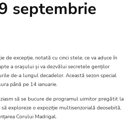
29 septembrie
e de excepție, notată cu cinci stele, ce va aduce în
pte a orașului și va dezvălui secretele genților
urile de-a lungul decadelor. Această sezon special
ura până pe 14 ianuarie.
tuziasm să se bucure de programul uimitor pregătit la
 să exploreze o expoziție multisenzorială deosebită,
ințarea Corului Madrigal.