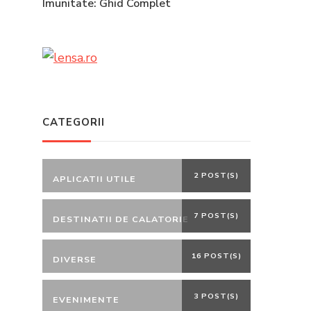
Imunitate: Ghid Complet
CATEGORII
2 POST(S)
APLICATII UTILE
7 POST(S)
DESTINATII DE CALATORIE
16 POST(S)
DIVERSE
3 POST(S)
EVENIMENTE