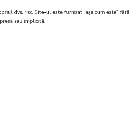
priul dvs. risc. Site-ul este furnizat „așa cum este”, făr
xpresă sau implicită.