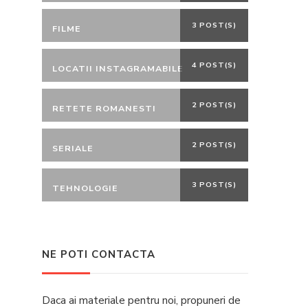
3 POST(S)
FILME
4 POST(S)
LOCATII INSTAGRAMABILE
2 POST(S)
RETETE ROMANESTI
2 POST(S)
SERIALE
3 POST(S)
TEHNOLOGIE
NE POTI CONTACTA
Daca ai materiale pentru noi, propuneri de