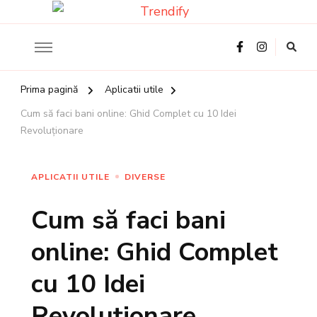
Ghidul tau online despre Romania
Trendify
Prima pagină
Aplicatii utile
Cum să faci bani online: Ghid Complet cu 10 Idei
Revoluționare
APLICATII UTILE
DIVERSE
Cum să faci bani
online: Ghid Complet
cu 10 Idei
Revoluționare