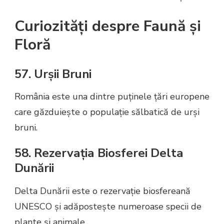
Curiozități despre Faună și
Floră
57. Urșii Bruni
România este una dintre puținele țări europene
care găzduiește o populație sălbatică de urși
bruni.
58. Rezervația Biosferei Delta
Dunării
Delta Dunării este o rezervație biosfereană
UNESCO și adăpostește numeroase specii de
plante și animale.